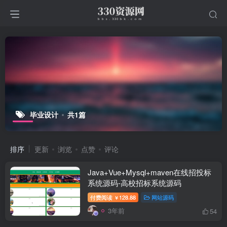
毕业设计
共1篇
排序
更新
浏览
点赞
评论
Java+Vue+Mysql+maven在线招投标
系统源码-高校招标系统源码
付费阅读
128.88
网站源码
￥
3年前
54