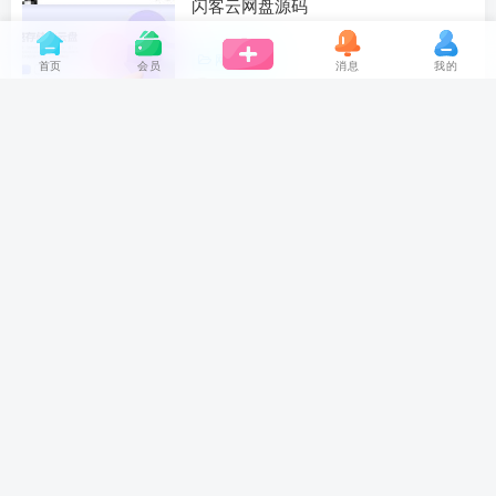
闪客云网盘源码
网站源码
首页
会员
消息
我的
1年前
7
群永久二维码源码
网站源码
1年前
6
域名防红-微信QQ跳转浏览器
网站源码
1年前
5
鲸鱼发卡v11.71源码
网站源码