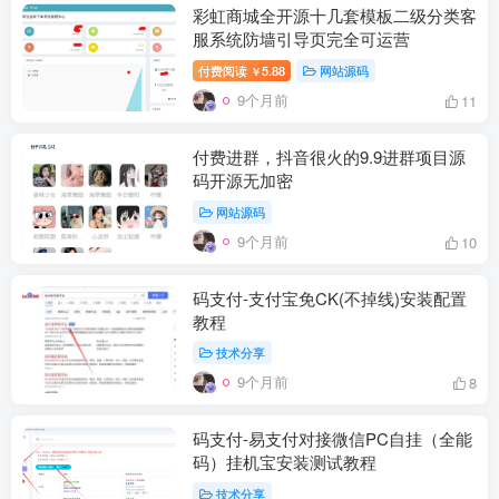
彩虹商城全开源十几套模板二级分类客
服系统防墙引导页完全可运营
付费阅读
5.88
网站源码
￥
9个月前
11
付费进群，抖音很火的9.9进群项目源
码开源无加密
网站源码
9个月前
10
码支付-支付宝免CK(不掉线)安装配置
教程
技术分享
9个月前
8
码支付-易支付对接微信PC自挂（全能
码）挂机宝安装测试教程
技术分享