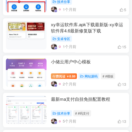
技术分享
1个月前
5
xy幸运软件库.apk下载最新版-xy幸运
软件库4.6最新修复版下载
安卓专区
1个月前
15
小储云用户中心模板
付费阅读
8.88
网站源码
# #模板
￥
2个月前
13
最新ma支付自挂免挂配置教程
技术分享
# #码支付
5个月前
13