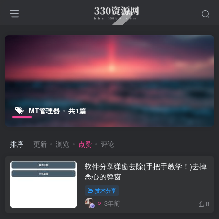
MT管理器
共1篇
排序
更新
浏览
点赞
评论
软件分享弹窗去除(手把手教学！)去掉
恶心的弹窗
技术分享
3年前
8