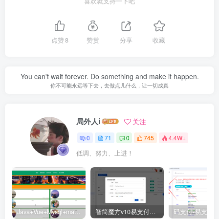
喜欢就支持一下吧
点赞
8
赞赏
分享
收藏
You can't wait forever. Do something and make it happen.
你不可能永远等下去，去做点儿什么，让一切成真
局外人i
关注
0
71
0
745
4.4W+
低调、努力、上进！
Java+Vue+Mysql+maven在线招投标系统源码-高校招标系统源码
智简魔方v10易支付对接插件