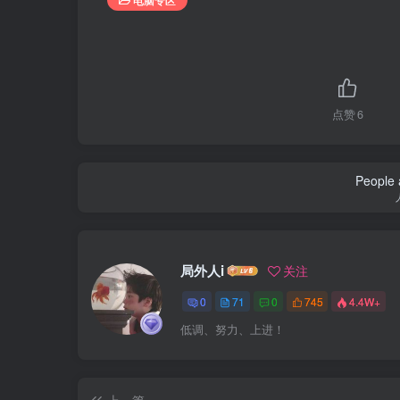
点赞
6
People a
局外人i
关注
0
71
0
745
4.4W+
低调、努力、上进！
上一篇