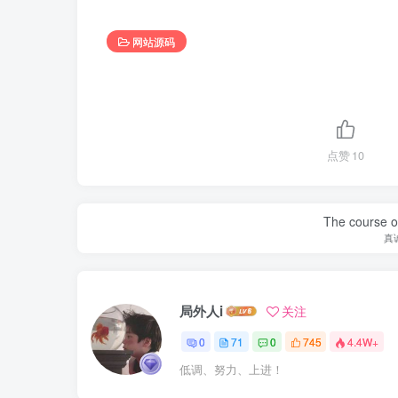
网站源码
点赞
10
The course of
真
局外人i
关注
0
71
0
745
4.4W+
低调、努力、上进！