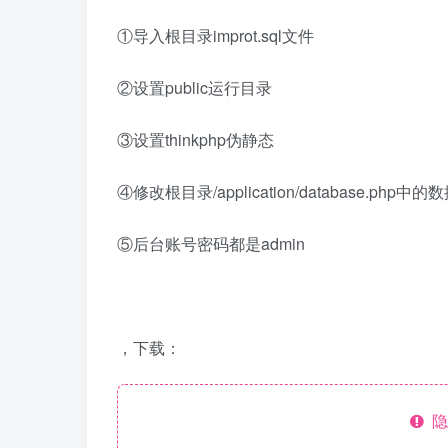
①导入根目录improt.sql文件
②设置public运行目录
③设置thinkphp伪静态
④修改根目录/application/database.php中
⑤后台账号密码都是admin
，下载：
隐