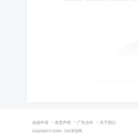
友链申请
免责声明
广告合作
关于我们
Copyright © 2024 ·
330资源网