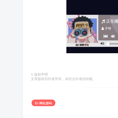
©
版权声明
文章版权归作者所有，未经允许请勿转载。
网站源码