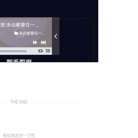
THE END
喜欢就支持一下吧