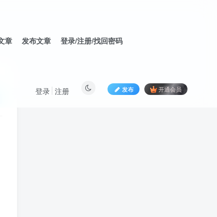
文章
发布文章
登录/注册/找回密码
发布
开通会员
登录
注册