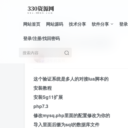
网站首页
网站源码
技术分享
软件分享
登录
首页
网站源码
正文
登录/注册/找回密码
网络验证带注入器(全套源码)
局外人i
3年前发布
这个验证系统是多人的对接lua脚本的
安装教程
安装Sg11扩展
php7.3
修改mysq.php里面的配置修改为你的
导入里面后缀为sql的数据库文件