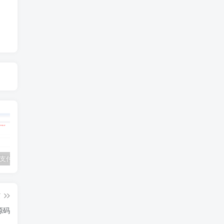
码支付-易支付免挂和APP自挂的简单配置教程
码支付-易支付对接微信PC自挂（全能码）挂机宝安装测试教程
网上挺火的沙雕动画教程+素材百度网盘十几个G
篇
源码