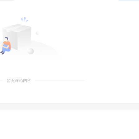
暂无评论内容