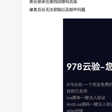
美化登录注册找回密码页面
修复后台无法登陆以及邮件问题