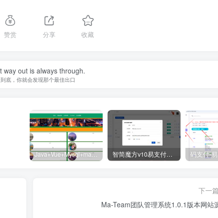
赞赏
分享
收藏
 way out is always through.
走到底，你就会发现那个最佳出口
Java+Vue+Mysql+maven在线招投标系统源码-高校招标系统源码
智简魔方v10易支付对接插件
下一
Ma-Team团队管理系统1.0.1版本网站