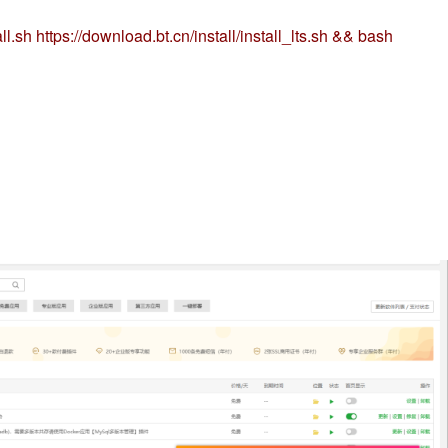
l.sh https://download.bt.cn/install/install_lts.sh && bash