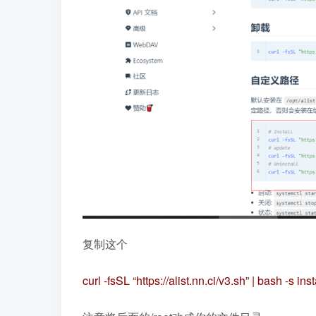
复制这个
curl -fsSL “https://alist.nn.ci/v3.sh” | bash -s inst