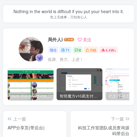
Nothing in the world is difficult if you put your heart into it.
世上无难事，只怕有心人
局外人i
关注
0
71
0
745
4.4W+
低调、努力、上进！
Java+Vue+Mysql+maven在线招投标系统源码-高校招标系统源码
智简魔方v10易支付对接插件
上一篇
下一篇
APP分享页(带后台)
科技工作室团队成员查询源
码带后台