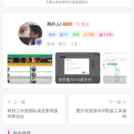
不要让你的梦想只是想想而已
局外人i
关注
0
71
0
745
4.4W+
低调、努力、上进！
Java+Vue+Mysql+maven在线招投标系统源码-高校招标系统源码
智简魔方v10易支付对接插件
上一篇
下一篇
科技工作室团队成员查询源
图片在线加水印防盗工具源
码带后台
码
相关推荐