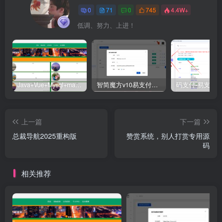
0
71
0
745
4.4W+
低调、努力、上进！
Java+Vue+Mysql+maven在线招投标系统源码-高校招标系统源码
智简魔方v10易支付对接插件
上一篇
下一篇
总裁导航2025重构版
赞赏系统，别人打赏专用源
码
相关推荐