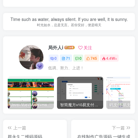
Time such as water, always silent. If you are well, it is sunny.
时光如水，总是无言。若你安好，便是晴天
局外人i
关注
0
71
0
745
4.4W+
低调、努力、上进！
Java+Vue+Mysql+maven在线招投标系统源码-高校招标系统源码
智简魔方v10易支付对接插件
上一篇
下一篇
群永久二维码源码
在线制作广告源码 一键生成