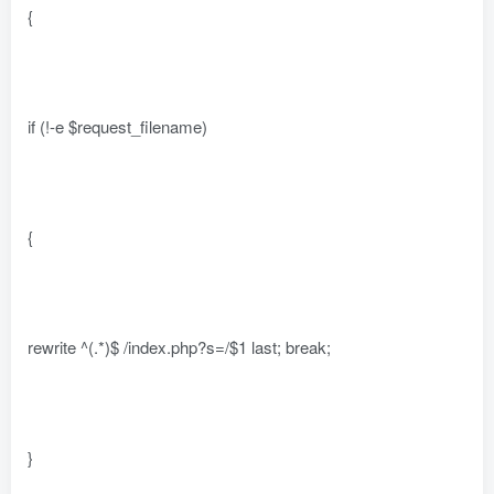
{
if (!-e $request_filename)
{
rewrite ^(.*)$ /index.php?s=/$1 last; break;
}